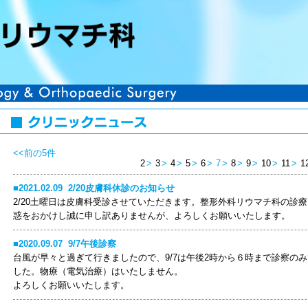
<<前の5件
2
3
4
5
6
7
8
9
10
11
1
2021.02.09
2/20皮膚科休診のお知らせ
2/20土曜日は皮膚科受診させていただきます。整形外科リウマチ科の診
惑をおかけし誠に申し訳ありませんが、よろしくお願いいたします。
2020.09.07
9/7午後診察
台風が早々と過ぎて行きましたので、9/7は午後2時から６時まで診察の
した。物療（電気治療）はいたしません。
よろしくお願いいたします。