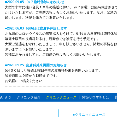
2020.09.05
９/７臨時休診のお知らせ
大型で非常に強い台風１０号の接近に伴い、９/７月曜日は臨時休診させ
かけいたしますが、ご理解の程よろしくお願いいたします。なお、緊急の
願いします。状況を鑑みてご返答いたします。
2020.06.03
6月6日は皮膚科休診します
北九州のコロナウイルスの感染拡大をうけて、6月6日の皮膚科は臨時休診
毎週土曜日の皮膚科外来は、現時点では診療を行う予定です。
大変ご迷惑をおかけいたしまして、申し訳ございません。諸般の事情をお
さいますようお願いいたします。
皆様におかれましても、ご自愛の程よろしくお願いいたします。
2020.05.25
皮膚科外来再開のお知らせ
5月３０日より毎週土曜日午前の皮膚科外来を再開いたします。
診療時間は９時から12時までです。
お気軽にご相談ください。
あいさつ
クリニック紹介
クリニックニュース
関節リウマチとは
クリニックニュース